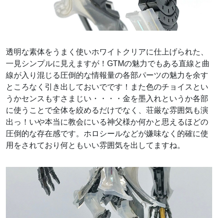
透明な素体をうまく使いホワイトクリアに仕上げられた、
一見シンプルに見えますが！GTMの魅力でもある直線と曲
線が入り混じる圧倒的な情報量の各部パーツの魅力を余す
ところなく引き出しておいでです！また色のチョイスとい
うかセンスもすさまじい・・・・金を墨入れというか各部
に使うことで全体を絞めるだけでなく、荘厳な雰囲気も演
出っ！いや本当に教会にいる神父様か何かと思えるほどの
圧倒的な存在感です。ホロシールなどが嫌味なく的確に使
用をされており何ともいい雰囲気を出してますね。