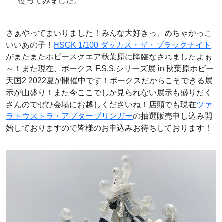
使ってみました。
さぁやってまいりました！みんな大好きっ、めちゃかっこ
いいあの子！
HSGK 1/100 ダッカス・ザ・ブラックナイト
がまたまたホビースクエア秋葉原に降臨なされましたよぉ
～！また現在、ボークス F.S.S.シリーズ展 in 秋葉原ホビー
天国2 2022夏が開催中です！ボークスだからこそできる展
示が山盛り！また今ここでしか見られない展示も盛りだく
さんのでぜひ会場にお越しくださいね！店頭でも現在
ツァ
ラトウストラ・アプターブリンガー
の抽選販売申し込み開
始しておりますので皆様のお申込みお待ちしております！