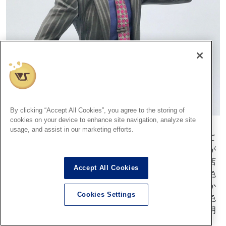
By clicking “Accept All Cookies”, you agree to the storing of
cookies on your device to enhance site navigation, analyze site
usage, and assist in our marketing efforts.
はいではイケているオジサマのご尊顔と言うか正面も見て
いきましょう！こちらでは各位部に入れられている色！が
とても印象的ですね、皆さんはどこに目が行きますか？店
Accept All Cookies
長はとってもきれいなマゼンタに目が行きました！この色
のチョイスの素晴らしいところはシャツのブルーと言うか
Cookies Settings
紫とマゼンタが類似色であることで調和をとれつつも、色
の違いだけでなく特にネクタイ部分のトーン（明度）を明
るくすることで見た目も鮮やかになっているという所で