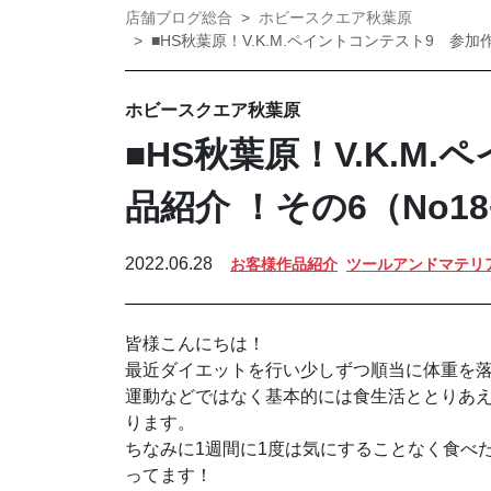
店舗ブログ総合
ホビースクエア秋葉原
■HS秋葉原！V.K.M.ペイントコンテスト9 参加作品
ホビースクエア秋葉原
■HS秋葉原！V.K.M
品紹介 ！その6（No18~
2022.06.28
お客様作品紹介
ツールアンドマテリ
皆様こんにちは！
最近ダイエットを行い少しずつ順当に体重を
運動などではなく基本的には食生活ととりあ
ります。
ちなみに1週間に1度は気にすることなく食べ
ってます！