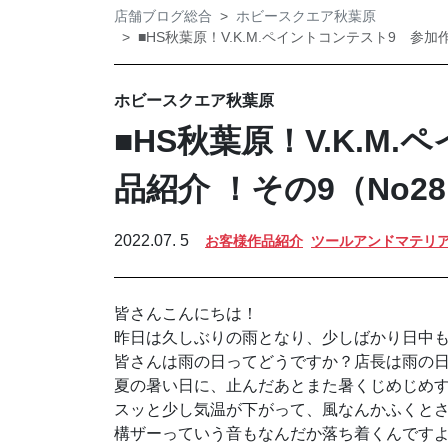
店舗ブログ総合
ホビースクエア秋葉原
■HS秋葉原！V.K.M.ペイントコンテスト9 参加作
ホビースクエア秋葉原
■HS秋葉原！V.K.M
品紹介 ！その9（No28
2022.07. 5
お客様作品紹介
ツールアンドマテリ
皆さんこんにちは！
昨日は久しぶりの雨となり、少しばかり日中
皆さんは雨の日ってどうですか？店長は雨の
夏の暑い日に、止んだあとまた暑くじめじめ
スッと少し気温が下がって、風なんかふくと
構ザーっていう音もなんだか落ち着くんです