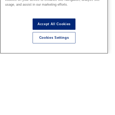
仙台SR
usage, and assist in our marketing efforts.
【ファレホコン7】結果発表＆
表彰式は8月9日（日）13時か
ら！【仙台ショールーム】
Accept All Cookies
2026.08.05
Cookies Settings
HS秋葉原
■HS秋葉原！ファレホペイン
トコンテスト7参加作品紹介 ！
その24(No118～No122)
2026.08.05