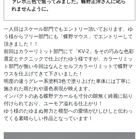
ァレホ三色で造ってみました。蝶野正洋さんに叱ら
れませんように。
一人目はスケール部門でもエントリー頂いております、ゆ
う様からフリー部門にも「蝶野マウス」でエントリーして
頂きました！！
前回はカラーリミット部門にて「KV-2」をその巧みな色彩
選定とテクニックで仕上げたゆう様ですが、カラーリミッ
ト部門が無い今回はなんとセルフカラーリミットで蝶野マ
ウスを仕上げてきて下さいました！
明度の違うグレー系塗料3色で塗り上げた車体には丁寧に
施された雨だれや退色表現が映えます。
インパクトのある蝶野デカールも寸分の隙無く綺麗に貼り
付けられており、ユーモア溢れる仕上がり！
ゆう様のたゆまぬ努力と模型への愛情がひしひしと伝わっ
てくる素晴らしい作品となっています！