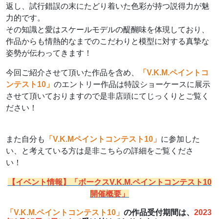
返し、試行錯誤の末にたどり着いた色彩が持つ説得力が魅
力的です。
その知識と愛はスケールモデルの醍醐味を体現しており、
作品からも情熱的なまでのこだわりと模型に対する真摯な
姿勢が伝わってきます！
今回ご紹介させて頂いた作品を含め、
「V.K.M.ペイントコ
ンテスト10」
のエントリー作品は特設ショーケースに展示
させて頂いておりますので是非店頭にてじっくりとご覧く
ださい！
また自分も
「V.K.Mペイントコンテスト10」
に参加した
い、と考えている方は是非こちらの詳細をご覧くださ
い！
【イベント情報】「ボークスV.K.M.ペイントコンテスト10
開催概要」
「V.K.M.ペイントコンテスト10」
の作品受付期間は、
2023