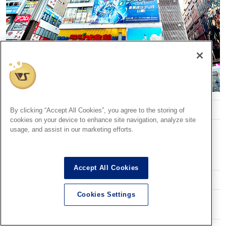
ボークス ホビースクエア秋葉原
By clicking “Accept All Cookies”, you agree to the storing of
cookies on your device to enhance site navigation, analyze site
101-0021
usage, and assist in our marketing efforts.
東京都千代田区外神田1-15-16
ラジオ会館 8F
Googleマップ
Accept All Cookies
03-5256-1990
Cookies Settings
平日 11：00～20：00
土日祝 10：00～20：00