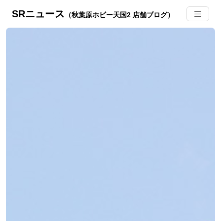
SRニュース
（秋葉原ホビー天国2 店舗ブログ）