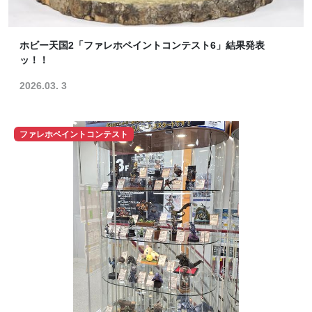
ホビー天国2「ファレホペイントコンテスト6」結果発表
ッ！！
2026.03. 3
ファレホペイントコンテスト