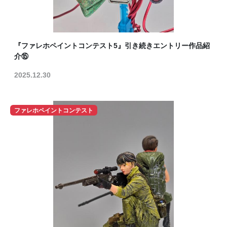
『ファレホペイントコンテスト5』引き続きエントリー作品紹
介⑮
2025.12.30
ファレホペイントコンテスト