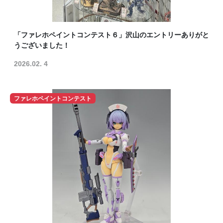
「ファレホペイントコンテスト６」沢山のエントリーありがと
うございました！
2026.02. 4
ファレホペイントコンテスト