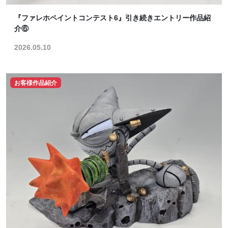
『ファレホペイントコンテスト6』引き続きエントリー作品紹
介⑥
2026.05.10
お客様作品紹介