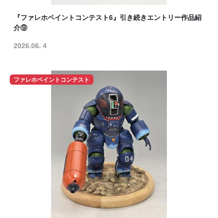
『ファレホペイントコンテスト6』引き続きエントリー作品紹
介⑨
2026.06. 4
ファレホペイントコンテスト