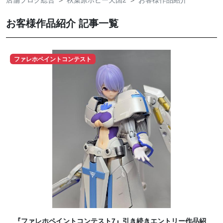
店舗ブログ総合
秋葉原ホビー天国2
お客様作品紹介
お客様作品紹介 記事一覧
ファレホペイントコンテスト
『ファレホペイントコンテスト7』引き続きエントリー作品紹