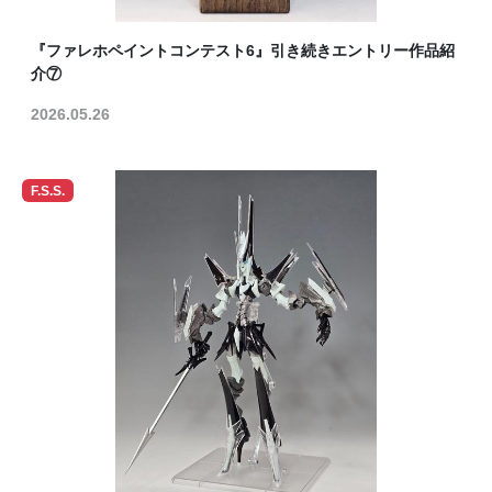
『ファレホペイントコンテスト6』引き続きエントリー作品紹
介⑦
2026.05.26
F.S.S.