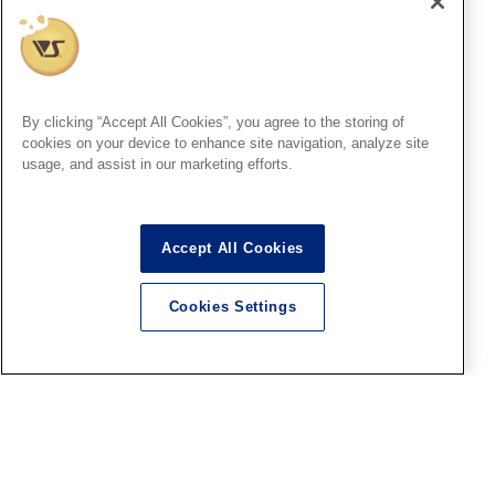
ホペイントコンテスト7結果発
表＆表彰式のご案内
2026.08.06
By clicking “Accept All Cookies”, you agree to the storing of
cookies on your device to enhance site navigation, analyze site
usage, and assist in our marketing efforts.
広島SR
【ファレホコン】広島ショー
ルーム！ボークスファレホペ
Accept All Cookies
イントコンテストエントリー
作品紹介！その⑬
Cookies Settings
2026.08.06
福岡SR
今週末8/9(日)15時からは「フ
ァレホペイントコンテスト7」
結果発表＆表彰式開催！