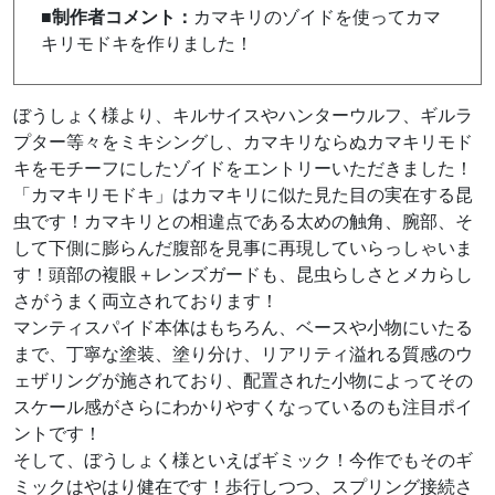
■制作者コメント：
カマキリのゾイドを使ってカマ
キリモドキを作りました！
ぼうしょく様より、キルサイスやハンターウルフ、ギルラ
プター等々をミキシングし、カマキリならぬカマキリモド
キをモチーフにしたゾイドをエントリーいただきました！
「カマキリモドキ」はカマキリに似た見た目の実在する昆
虫です！カマキリとの相違点である太めの触角、腕部、そ
して下側に膨らんだ腹部を見事に再現していらっしゃいま
す！頭部の複眼＋レンズガードも、昆虫らしさとメカらし
さがうまく両立されております！
マンティスパイド本体はもちろん、ベースや小物にいたる
まで、丁寧な塗装、塗り分け、リアリティ溢れる質感のウ
ェザリングが施されており、配置された小物によってその
スケール感がさらにわかりやすくなっているのも注目ポイ
ントです！
そして、ぼうしょく様といえばギミック！今作でもそのギ
ミックはやはり健在です！歩行しつつ、スプリング接続さ