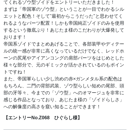
てくれるゾウ型ゾイドをエントリーいただきました！
まずは「帝国軍のゾウ型」ということが一目でわかるシル
エットと配色！そして"最初からこうだった"と思わせてく
れるようなパーツ配置！しかも帝国純正ゾイドのみを使用
するという徹底ぶり！あじたま様のこだわりが大爆発して
おります！
帝国系ゾイドでまとめあげることで、各部装甲やディテー
ルの統一感が非常に高くなっているだけでなく、レッドホ
ーンの尻尾やアイアンコングの肩部パーツをはじめとした
様々な部分で、元のギミックが活かされているのもポイン
トですね！
また、帝国軍らしい少し渋めの赤×ガンメタル系の配色は
もちろん、二門の背部武装、ゾウ型らしい短めの尾部、頭
部の牙等々、今までの「ゾウ型」へのオマージュを非常に
感じる作品となっており、あじたま様の「ゾイドらしさ」
への解像度の高さを窺い知ることができます！
【エントリーNo.Z068 ひぐらし様】