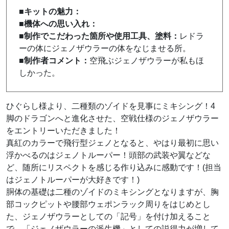
■キットの魅力：
■機体への思い入れ：
■制作でこだわった箇所や使用工具、塗料：
レドラ
ーの体にジェノザウラーの体をなじませる所。
■制作者コメント：
空飛ぶジェノザウラーが私もほ
しかった。
ひぐらし様より、二種類のゾイドを見事にミキシング！4
脚のドラゴンへと進化させた、空戦仕様のジェノザウラー
をエントリーいただきました！
真紅のカラーで飛行型ジェノとなると、やはり最初に思い
浮かべるのはジェノトルーパー！頭部の武装や翼などな
ど、随所にリスペクトを感じる作り込みに感動です！(担当
はジェノトルーパーが大好きです！)
胴体の基礎は二種のゾイドのミキシングとなりますが、胸
部コックピットや腰部ウェポンラック周りをはじめとし
た、ジェノザウラーとしての「記号」を付け加えること
で、「ジェノザウラーの派生機」としての説得力が増して