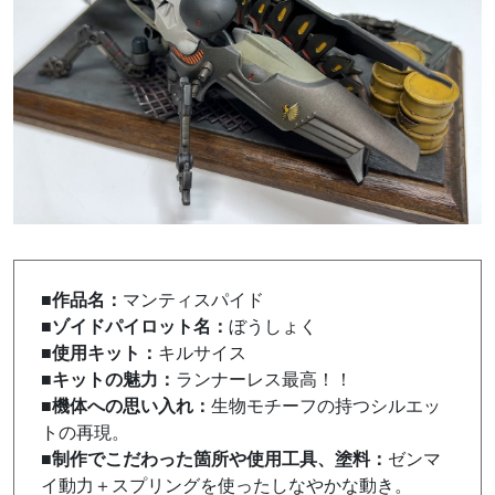
■作品名：
マンティスパイド
■ゾイドパイロット名：
ぼうしょく
■使用キット：
キルサイス
■キットの魅力：
ランナーレス最高！！
■機体への思い入れ：
生物モチーフの持つシルエッ
トの再現。
■制作でこだわった箇所や使用工具、塗料：
ゼンマ
イ動力＋スプリングを使ったしなやかな動き。