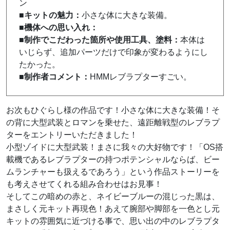
ン
■キットの魅力：
小さな体に大きな装備。
■機体への思い入れ：
■制作でこだわった箇所や使用工具、塗料：
本体は
いじらず、追加パーツだけで印象が変わるようにし
たかった。
■制作者コメント：
HMMレブラプターすごい。
お次もひぐらし様の作品です！小さな体に大きな装備！そ
の背に大型武装とロマンを乗せた、遠距離戦型のレブラプ
ターをエントリーいただきました！
小型ゾイドに大型武装！まさに我々の大好物です！「OS搭
載機であるレブラプターの持つポテンシャルならば、ビー
ムランチャーも扱えるであろう」という作品ストーリーを
も考えさせてくれる組み合わせはお見事！
そしてこの暗めの赤と、ネイビーブルーの混じった黒は、
まさしく元キット再現色！あえて腕部や脚部を一色とし元
キットの雰囲気に近づける事で、思い出の中のレブラプタ