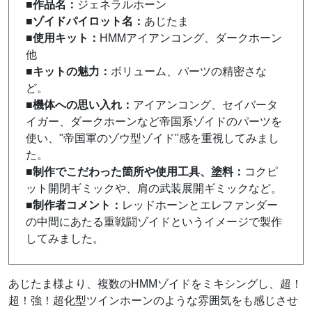
■作品名：
ジェネラルホーン
■ゾイドパイロット名：
あじたま
■使用キット：
HMMアイアンコング、ダークホーン
他
■キットの魅力：
ボリューム、パーツの精密さな
ど。
■機体への思い入れ：
アイアンコング、セイバータ
イガー、ダークホーンなど帝国系ゾイドのパーツを
使い、"帝国軍のゾウ型ゾイド"感を重視してみまし
た。
■制作でこだわった箇所や使用工具、塗料：
コクピ
ット開閉ギミックや、肩の武装展開ギミックなど。
■制作者コメント：
レッドホーンとエレファンダー
の中間にあたる重戦闘ゾイドというイメージで製作
してみました。
あじたま様より、複数のHMMゾイドをミキシングし、超！
超！強！超化型ツインホーンのような雰囲気をも感じさせ