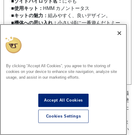
■ゾイドパイロット名：
にゃも
■使用キット：
HMM カノントータス
■キットの魅力：
組みやすく、良いデザイン。
■機体への思い入れ：
小さい頃に一番遊んだトミー
ゾイドのリメイクです。思い出を重ねて作りまし
た。
■制作でこだわった箇所や使用工具、塗料：
平成カ
ラーと、現実の軍用車の中間くらいの色になるよう
にファレホで塗りました。
By clicking “Accept All Cookies”, you agree to the storing of
■制作者コメント：
キットの良さを活かしつつ、カ
cookies on your device to enhance site navigation, analyze site
チッと丁寧に仕上げました。
usage, and assist in our marketing efforts.
にゃも様より、平成版カノントータスへのリスペクトに溢
れた作品を、全国のボークス店舗にて展開している水性塗
Accept All Cookies
料「ファレホ」を使用して仕上げた作品をエントリーいた
だきました！
Cookies Settings
まさに我々の思い出の中のカノントータス！といった佇ま
いでございます！平成版はもちろん、実際の軍用車に用い