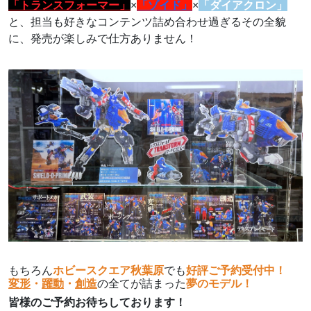
「トランスフォーマー」
×
「ゾイド」
×
「ダイアクロン」
と、担当も好きなコンテンツ詰め合わせ過ぎるその全貌
に、発売が楽しみで仕方ありません！
もちろん
ホビースクエア秋葉原
でも
好評ご予約受付中！
変形
・
躍動
・
創造
の全てが詰まった
夢のモデル！
皆様のご予約お待ちしております！