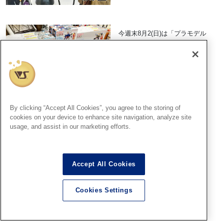
今週末8月2(日)は「プラモデル
組み立て教室」！
2026.07.31
By clicking “Accept All Cookies”, you agree to the storing of
cookies on your device to enhance site navigation, analyze site
usage, and assist in our marketing efforts.
「TVアニメ『2.5次元の誘惑』
POPUP SHOP inボークス」が
開催決定！
Accept All Cookies
2026.07.30
Cookies Settings