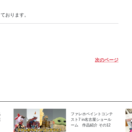
しております。
次のページ
名
ファレホペイントコンテ
ほ
スト7 in名古屋ショール
！
ーム 作品紹介 その12