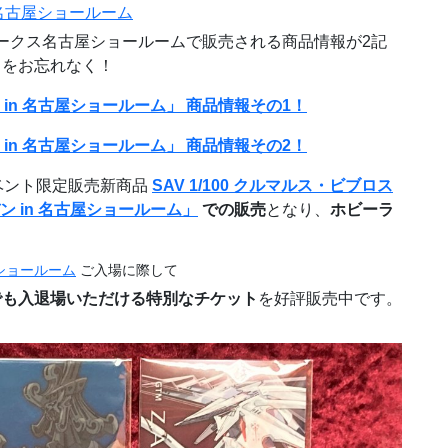
n 名古屋ショールーム
ークス名古屋ショールームで販売される商品情報が2記
クをお忘れなく！
 in 名古屋ショールーム」 商品情報その1！
 in 名古屋ショールーム」 商品情報その2！
ベント限定販売新商品
SAV 1/100 クルマルス・ビブロス
バン in 名古屋ショールーム」
での販売
となり、
ホビーラ
屋ショールーム
ご入場に際して
でも入退場いただける特別なチケット
を好評販売中です。