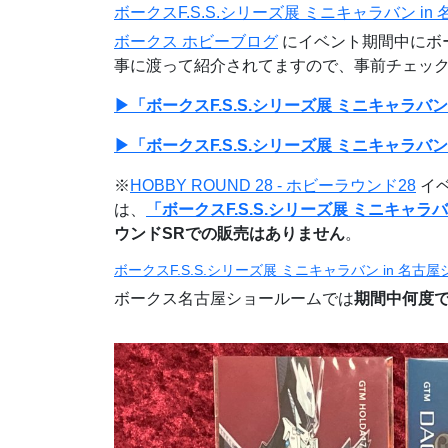
ボークスF.S.S.シリーズ展 ミニキャラバン i
ボークス ホビーブログ
にイベント期間中にボ
事に渡って紹介されてますので、事前チェッ
▶「ボークスF.S.S.シリーズ展 ミニキャラバン
▶「ボークスF.S.S.シリーズ展 ミニキャラバン
※
HOBBY ROUND 28 - ホビーラウンド28
イ
は、
「ボークスF.S.S.シリーズ展 ミニキャラ
ウンドSRでの販売はありません
。
ボークスF.S.S.シリーズ展 ミニキャラバン in 名古
ボークス名古屋ショールームでは
期間中何度