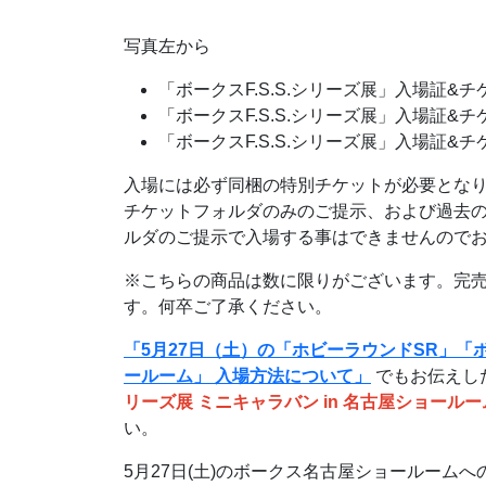
写真左から
「ボークスF.S.S.シリーズ展」入場証&
「ボークスF.S.S.シリーズ展」入場証&
「ボークスF.S.S.シリーズ展」入場証&チケ
入場には必ず同梱の特別チケットが必要とな
チケットフォルダのみのご提示、および過去の「
ルダのご提示で入場する事はできませんので
※こちらの商品は数に限りがございます。完
す。何卒ご了承ください。
「5月27日（土）の「ホビーラウンドSR」「ボー
ールーム」 入場方法について」
でもお伝えし
リーズ展 ミニキャラバン in 名古屋ショー
い。
5月27日(土)のボークス名古屋ショールーム