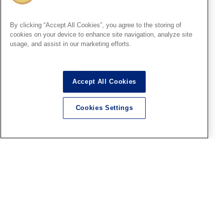
HS秋葉原
By clicking “Accept All Cookies”, you agree to the storing of
■HS秋葉原！ファレホペイン
cookies on your device to enhance site navigation, analyze site
トコンテスト7参加作品紹介 ！
usage, and assist in our marketing efforts.
その25(No123～127)
2026.08.07
Accept All Cookies
Cookies Settings
大阪SR
【「トップをねらえ！」POP
UP SHOP】開催決定！
2026.08.07