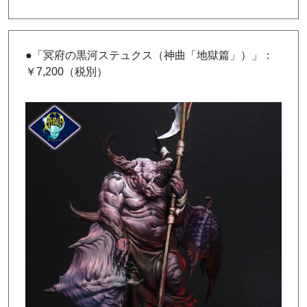
●「冥府の黒河ステュクス（神曲「地獄篇」）」：
￥7,200（税別）