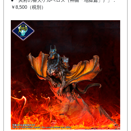
●「冥府の番犬ケルベロス（神曲「地獄篇」）」：
￥8,500（税別）