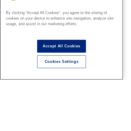
By clicking “Accept All Cookies”, you agree to the storing of
cookies on your device to enhance site navigation, analyze site
usage, and assist in our marketing efforts.
HS秋葉原
■HS秋葉原！ファレホペイン
トコンテスト7参加作品紹介 ！
その25(No123～127)
Accept All Cookies
2026.08.07
Cookies Settings
大阪SR
【「トップをねらえ！」POP
UP SHOP】開催決定！
2026.08.07