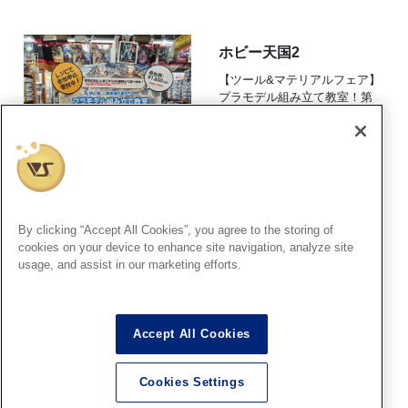
ホビー天国2
【ツール&マテリアルフェア】
プラモデル組み立て教室！第
２回の参加申し込み受付中で
す！
2026.08.04
By clicking “Accept All Cookies”, you agree to the storing of
HS秋葉原
cookies on your device to enhance site navigation, analyze site
■HS秋葉原！ファレホペイン
usage, and assist in our marketing efforts.
トコンテスト7 結果発表＆表彰
式は8月9日の15時開催！！
2026.08.04
Accept All Cookies
Cookies Settings