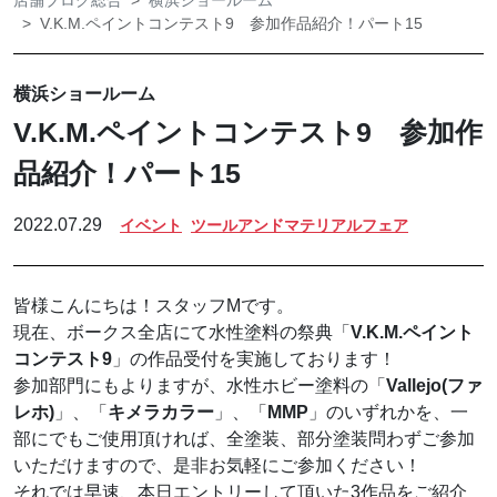
店舗ブログ総合
横浜ショールーム
V.K.M.ペイントコンテスト9 参加作品紹介！パート15
横浜ショールーム
V.K.M.ペイントコンテスト9 参加作
品紹介！パート15
2022.07.29
イベント
ツールアンドマテリアルフェア
皆様こんにちは！スタッフMです。
現在、ボークス全店にて水性塗料の祭典「
V.K.M.ペイント
コンテスト9
」の作品受付を実施しております！
参加部門にもよりますが、水性ホビー塗料の「
Vallejo(ファ
レホ)
」、「
キメラカラー
」、「
MMP
」のいずれかを、一
部にでもご使用頂ければ、全塗装、部分塗装問わずご参加
いただけますので、是非お気軽にご参加ください！
それでは早速、本日エントリーして頂いた3作品をご紹介