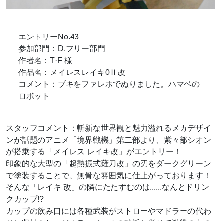
エントリーNo.43
参加部門：D.フリー部門
作者名：T·F 様
作品名：メイレスレイキ0Ⅱ改
コメント：ブキをファレホでぬりました。ハマベの
ロボット
スタッフコメント：斬新な世界観と魅力溢れるメカデザイ
ンが話題のアニメ「境界戦機」第二部より、紫々部シオン
が搭乗する「メイレス レイキ改」がエントリー！
印象的な大型の「超熱振式薙刀改」の刃をダークグリーン
で塗装することで、無骨な雰囲気に仕上がっております！
そんな「レイキ 改」の隣にたたずむのは......なんとドリン
クカップ!?
カップの飲み口には各種武装がストローやマドラーの代わ