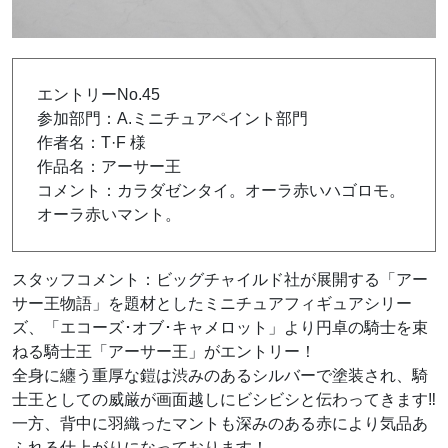
エントリーNo.45
参加部門：A.ミニチュアペイント部門
作者名：T·F 様
作品名：アーサー王
コメント：カラダゼンタイ。オーラ赤いハゴロモ。
オーラ赤いマント。
スタッフコメント：ビッグチャイルド社が展開する「アー
サー王物語」を題材としたミニチュアフィギュアシリー
ズ、「エコーズ･オブ･キャメロット」より円卓の騎士を束
ねる騎士王「アーサー王」がエントリー！
全身に纏う重厚な鎧は渋みのあるシルバーで塗装され、騎
士王としての威厳が画面越しにビシビシと伝わってきます‼
一方、背中に羽織ったマントも深みのある赤により気品あ
ふれる仕上がりになっております！