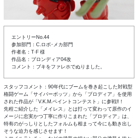
エントリーNo.44
参加部門：C.ロボ･メカ部門
作者名：T·F 様
作品名：ブロンディア04改
コメント：ブキをファレホでぬりました。
スタッフコメント：90年代にブームを巻き起こした対戦型
格闘ゲーム「サイバーボッツ」から「ブロディア」を使用
された作品が「V.K.M.ペイントコンテスト」に参戦‼！
先程ご紹介した「メイレス」とは打って変わって原作のイ
メージに忠実かつ丁寧に作りこまれた「ブロディア」は、
特有のがっしりとしたフォルムも相まって今にも動き出し
そうな迫力を感じさせます！