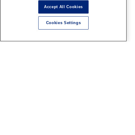
Accept All Cookies
2026.08.08
Cookies Settings
HS京都
SWS 1/32「 川崎 キ100 五式
戦闘機 一型乙」好評発売中！
2026.08.08
記事内の価格表記は、掲載時点での消費税率に基づいた価格を表示して
います。
このコンテンツ内の情報、画像の二次使用及び無断引用は禁止いたしま
す。