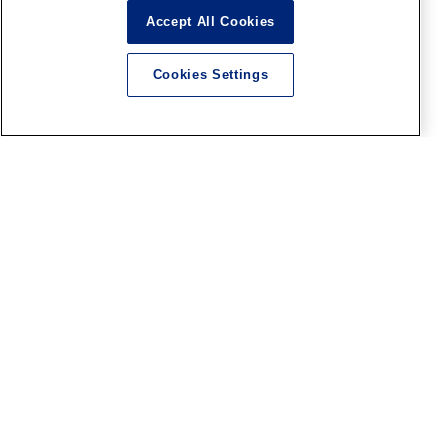
Accept All Cookies
Cookies Settings
企業情報
コーポレートサイト
採用情報
ブランド
ホビー総合サイト
ボークスF.S.S.シリーズ
造形村サイト（SWS）