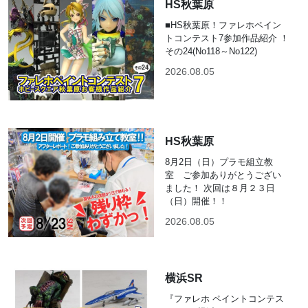
HS秋葉原
■HS秋葉原！ファレホペイン
トコンテスト7参加作品紹介 ！
その24(No118～No122)
2026.08.05
HS秋葉原
8月2日（日）プラモ組立教
室 ご参加ありがとうござい
ました！ 次回は８月２３日
（日）開催！！
2026.08.05
横浜SR
『ファレホ ペイントコンテス