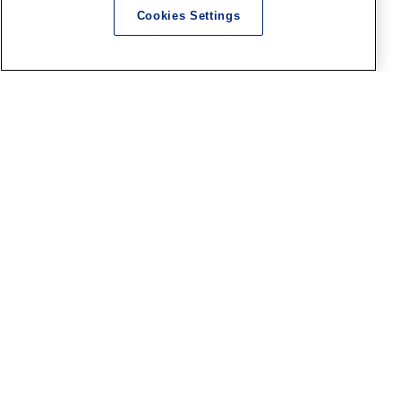
Cookies Settings
HS秋葉原
■HS秋葉原！ファレホペイン
トコンテスト7 結果発表＆表彰
式は8月9日の15時開催！！
2026.08.04
広島SR
【ファレホコン】広島ショー
ルーム！ボークスファレホペ
イントコンテストエントリー
作品紹介！その⑫
2026.08.04