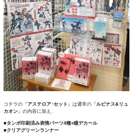
コチラの『
アステロア･セット
』は通常の『
ルピナス&リュ
カオン
』の内容に加え、
■タンポ印刷済み表情パーツ4種+瞳デカール
■クリアグリーンランナー