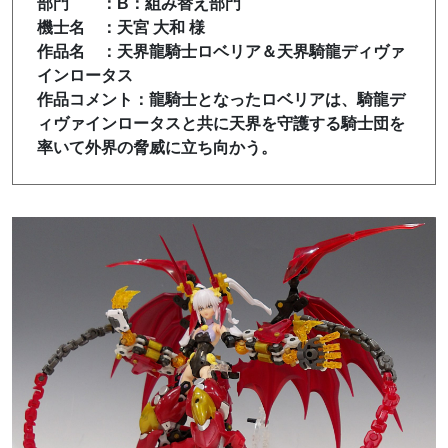
部門 ：B：組み替え部門
機士名 ：天宮 大和 様
作品名 ：天界龍騎士ロベリア＆天界騎龍ディヴァ
インロータス
作品コメント：龍騎士となったロベリアは、騎龍デ
ィヴァインロータスと共に天界を守護する騎士団を
率いて外界の脅威に立ち向かう。