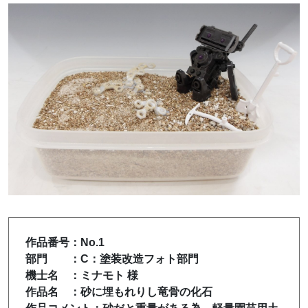
作品番号：No.1
部門 ：C：塗装改造フォト部門
機士名 ：ミナモト 様
作品名 ：砂に埋もれりし竜骨の化石