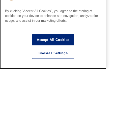
ト7』in 横浜ショールーム！
お客様作品紹介 part30
By clicking “Accept All Cookies”, you agree to the storing of
2026.08.05
cookies on your device to enhance site navigation, analyze site
usage, and assist in our marketing efforts.
横浜SR
Accept All Cookies
『ファレホ ペイントコンテス
ト7』in 横浜ショールーム！
Cookies Settings
お客様作品紹介 part29
2026.08.05
横浜SR
毎週日曜日恒例 横浜SR製作実
演！8月は「夏休みもホビーを
満喫！」特集！