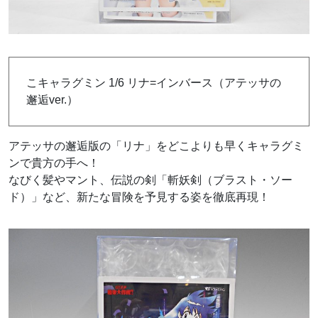
こキャラグミン 1/6 リナ=インバース（アテッサの
邂逅ver.）
アテッサの邂逅版の「リナ」をどこよりも早くキャラグミ
ンで貴方の手へ！
なびく髪やマント、伝説の剣「斬妖剣（ブラスト・ソー
ド）」など、新たな冒険を予見する姿を徹底再現！