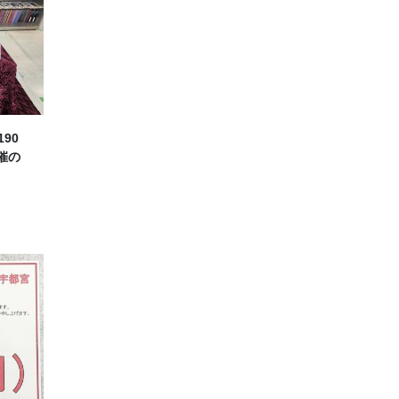
190
催の