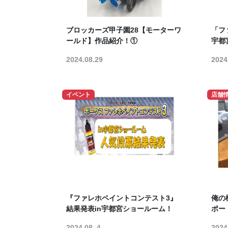
ブロッカーズ甲子園28【モーターワ
「フ
ールド】作品紹介！①
宇都
2024.08.29
2024
イベント
店舗
『ファレホペイントコンテスト3』
俺の
結果発表in宇都宮ショールーム！
ポー
2024.08. 4
2024