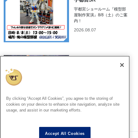
宇都宮ショールーム『模型部
屋制作実演』8/8（土）のご案
内！
2026.08.07
ホビー天国2
【「トップをねらえ！」POP
UP SHOP】開催決定！
2026.08.07
By clicking “Accept All Cookies”, you agree to the storing of
cookies on your device to enhance site navigation, analyze site
usage, and assist in our marketing efforts.
Accept All Cookies