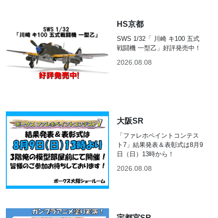
HS京都
SWS 1/32「 川崎 キ100 五式
戦闘機 一型乙」好評発売中！
2026.08.08
大阪SR
「ファレホペイントコンテス
ト7」結果発表＆表彰式は8月9
日（日）13時から！
2026.08.08
宇都宮SR