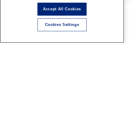
Accept All Cookies
Cookies Settings
企業情報
コーポレートサイト
採用情報
ブランド
ホビー総合サイト
ボークスF.S.S.シリーズ
造形村サイト（SWS）