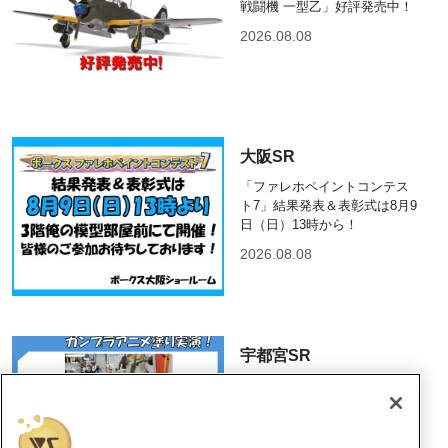
戦闘機 一型乙」好評発売中！
2026.08.08
大阪SR
「ファレホペイントコンテス
ト7」結果発表＆表彰式は8月9
日（日）13時から！
2026.08.08
宇都宮SR
宇都宮ショールーム『模型部
屋制作実演』8/8（土）のご案
内！