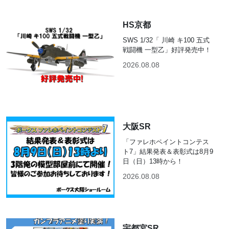
HS京都
SWS 1/32「 川崎 キ100 五式
戦闘機 一型乙」好評発売中！
2026.08.08
大阪SR
「ファレホペイントコンテス
ト7」結果発表＆表彰式は8月9
日（日）13時から！
2026.08.08
宇都宮SR