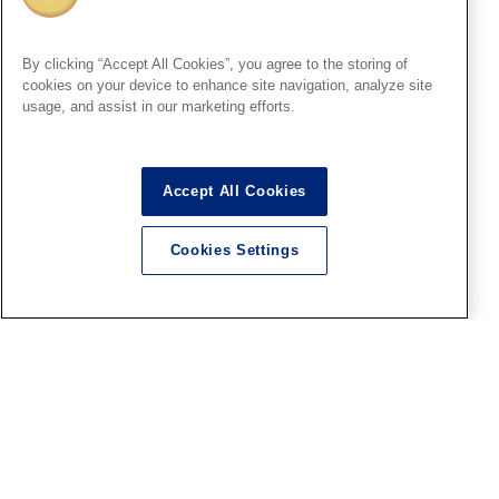
札幌SR
By clicking “Accept All Cookies”, you agree to the storing of
8月9日（日）15時より「ファ
cookies on your device to enhance site navigation, analyze site
レホペイントコンテスト7」結
usage, and assist in our marketing efforts.
果発表＆表彰式開催 ！
2026.08.06
Accept All Cookies
Cookies Settings
宇都宮SR
8月9日（日）13時より「ファ
レホペイントコンテスト7」結
果発表＆表彰式開催 ！
2026.08.06
神戸SR