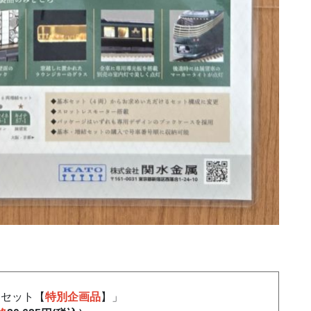
両セット【
特別企画品
】
」