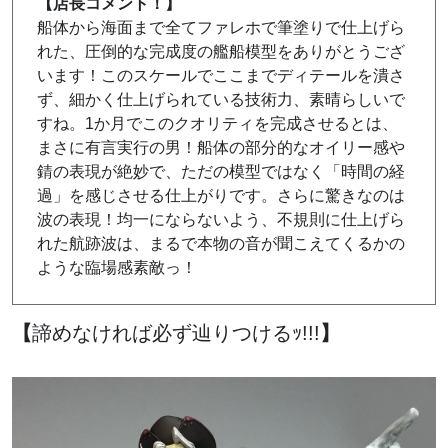
【店長コメント！】
船体から海面まで全てファレホで筆塗りで仕上げら
れた、圧倒的な完成度の艦船模型をありがとうござ
います！このスケールでここまでディテールを潰さ
ず、細かく仕上げられている技術力、素晴らしいで
すね。1か月でこのクオリティを完成させるとは、
まさに有言実行の男！船体の部分的なオイリー感や
錆の表現が絶妙で、ただの模型ではなく「時間の経
過」を感じさせる仕上がりです。さらに驚きなのは
波の表現！均一にならないよう、不規則に仕上げら
れた航跡波は、まるで本物の音が聞こえてくるかの
ような臨場感素敵っ！
【
諦めなければ必ず辿りつけるｯ!!!
】