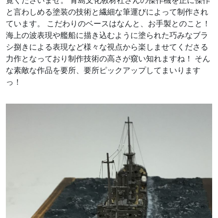
覧くださいませ。 青島文化教材社さんの傑作機を正に傑作
と言わしめる塗装の技術と繊細な筆運びによって制作され
ています。 こだわりのベースはなんと、お手製とのこと！
海上の波表現や艦船に描き込むように塗られた巧みなブラ
シ捌きによる表現など様々な視点から楽しませてくださる
力作となっており制作技術の高さが窺い知れますね！ そん
な素敵な作品を要所、要所ピックアップしてまいります
っ！