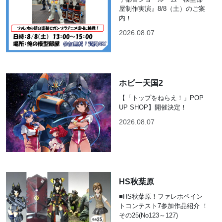
屋制作実演』8/8（土）のご案
内！
2026.08.07
ホビー天国2
【「トップをねらえ！」POP
UP SHOP】開催決定！
2026.08.07
HS秋葉原
■HS秋葉原！ファレホペイン
トコンテスト7参加作品紹介 ！
その25(No123～127)