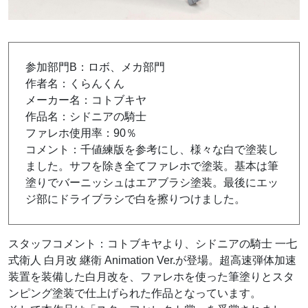
参加部門B：ロボ、メカ部門
作者名：くらんくん
メーカー名：コトブキヤ
作品名：シドニアの騎士
ファレホ使用率：90％
コメント：千値練版を参考にし、様々な白で塗装し
ました。サフを除き全てファレホで塗装。基本は筆
塗りでバーニッシュはエアブラシ塗装。最後にエッ
ジ部にドライブラシで白を擦りつけました。
スタッフコメント：コトブキヤより、シドニアの騎士 一七
式衛人 白月改 継衛 Animation Ver.が登場。超高速弾体加速
装置を装備した白月改を、ファレホを使った筆塗りとスタ
ンピング塗装で仕上げられた作品となっています。