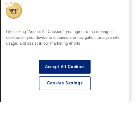
HS秋葉原
8月2日（日）プラモ組立教
室 ご参加ありがとうござい
ました！ 次回は８月２３日
By clicking “Accept All Cookies”, you agree to the storing of
（日）開催！！
cookies on your device to enhance site navigation, analyze site
usage, and assist in our marketing efforts.
2026.08.05
Accept All Cookies
横浜SR
『ファレホ ペイントコンテス
Cookies Settings
ト7』in 横浜ショールーム！
お客様作品紹介 part30
2026.08.05
横浜SR