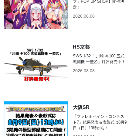
フ」POP UP SHOP】開催決
定！
2026.08.08
HS京都
SWS 1/32「 川崎 キ100 五式
戦闘機 一型乙」好評発売中！
2026.08.08
大阪SR
「ファレホペイントコンテス
ト7」結果発表＆表彰式は8月9
日（日）13時から！