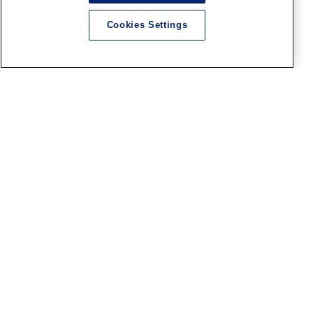
レホペイントコンテスト7」結
果発表＆表彰式開催 ！
Cookies Settings
2026.08.06
神戸SR
「ファレホペイントコンテス
ト７」神戸ショールームエン
トリー作品のご紹介【14】
（No.47～49）
2026.08.06
広島SR
広島ショールームからファレ
ホペイントコンテスト7結果発
表＆表彰式のご案内