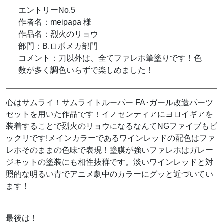
エントリーNo.5
作者名：meipapa 様
作品名：烈火のリョウ
部門：B.ロボメカ部門
コメント：刀以外は、全てファレホ筆塗りです！色
数が多く調色いらずで楽しめました！
心はサムライ！サムライトルーパー FA･ガール改造パーツ
セットを用いた作品です！イノセンティアにヨロイギアを
装着することで烈火のリョウになるなんてNGファイブもビ
ックリです!メインカラーであるワインレッドの配色はファ
レホそのままの色味で表現！塗膜が強いファレホはガレー
ジキットの塗装にも相性抜群です。淡いワインレッドと対
照的な明るい青でアニメ劇中のカラーにグッと近づいてい
ます！
最後は！