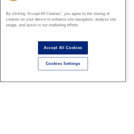
表彰式は8月9日（日）13時か
ら！【仙台ショールーム】
By clicking “Accept All Cookies”, you agree to the storing of
2026.08.05
cookies on your device to enhance site navigation, analyze site
usage, and assist in our marketing efforts.
HS秋葉原
Accept All Cookies
■HS秋葉原！ファレホペイン
トコンテスト7参加作品紹介 ！
Cookies Settings
その24(No118～No122)
2026.08.05
記事内の価格表記は、掲載時点での消費税率に基づいた価格を表示して
います。
このコンテンツ内の情報、画像の二次使用及び無断引用は禁止いたしま