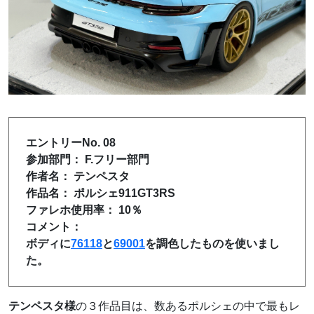
エントリーNo. 08
参加部門： F.フリー部門
作者名： テンペスタ
作品名： ポルシェ911GT3RS
ファレホ使用率： 10％
コメント：
ボディに
76118
と
69001
を調色したものを使いまし
た。
テンペスタ様
の３作品目は、数あるポルシェの中で最もレ