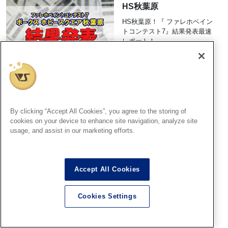
HS秋葉原
HS秋葉原！『 ファレホペイン
トコンテスト7』結果発表最速
レポート！
2026.08.09
大阪SR
By clicking “Accept All Cookies”, you agree to the storing of
cookies on your device to enhance site navigation, analyze site
大阪ショールーム！「ファレ
usage, and assist in our marketing efforts.
ホペイントコンテスト7」結果
発表！その③(スタッフセレク
ト賞）
2026.08.09
Accept All Cookies
Cookies Settings
大阪SR
大阪ショールーム！「ファレ