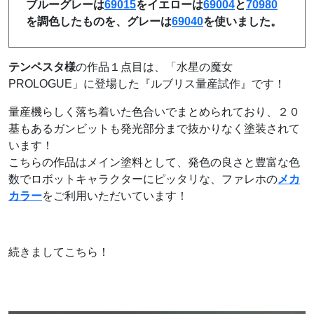
ブルーグレーは
69015
をイエローは
69004
と
70980
を調色したものを、グレーは
69040
を使いました。
テンペスタ様
の作品１点目は、「水星の魔女
PROLOGUE」に登場した『ルブリス量産試作』です！
量産機らしく落ち着いた色合いでまとめられており、２０
基もあるガンビットも発光部分まで抜かりなく塗装されて
います！
こちらの作品はメイン塗料として、発色の良さと豊富な色
数でロボットキャラクターにピッタリな、ファレホの
メカ
カラー
をご利用いただいています！
続きましてこちら！