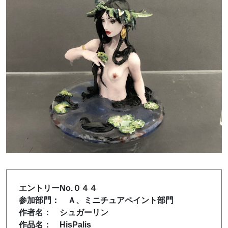
エントリーNo.０４４
参加部門： Ａ、ミニチュアペイント部門
作者名： シュガーリン
作品名： HisPalis