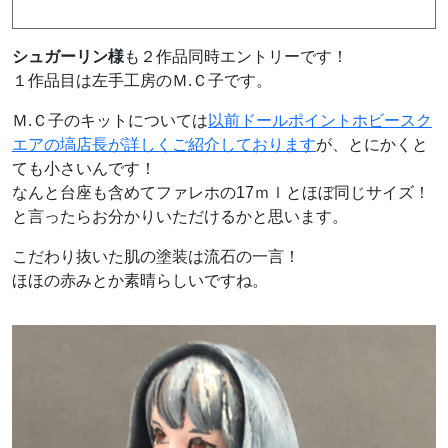
シュガーリン様
も２作品同時エントリーです！
１作品目は左手工房のＭ.Ｃ子です。
Ｍ.Ｃ子のキットについては
以前ドールポイントホビースク
エアの塙店長が詳しくご紹介しております
が、とにかくと
ても小さいんです！
なんと台座も含めてファレホの17ｍｌとほぼ同じサイズ！
と言ったらお分かりいただけるかと思います。
こだわり抜いた肌の塗装は流石の一言！
ほほの赤みとか素晴らしいですね。