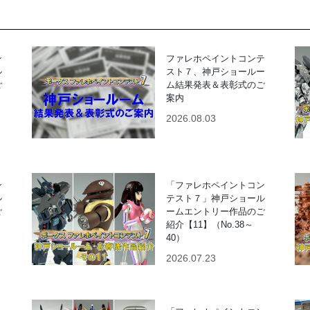
ン
ファレホペイントコンテ
ル
スト７、神戸ショールー
ご
ム結果発表＆表彰式のご
案内
2026.08.03
ン
「ファレホペイントコン
ル
テスト７」神戸ショール
ご
ームエントリー作品のご
紹介【11】（No.38～
40）
2026.07.23