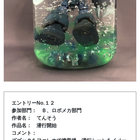
エントリーNo.１２
参加部門： Ｂ、ロボメカ部門
作者名： てんそう
作品名： 潜行開始
コメント：