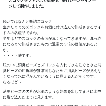
ズゴックをファレホで塗装後、潜行シーンをイメー
ジして製作しました。
続いてはなんと瓶詰ズゴック！
生きたままのズゴックをお酒に付け込んで熟成させるサイ
ド３の名産品ですね。
半年ほどでズゴックの表面が赤くなってきますが、真っ赤
になるまで熟成させたものは通常の３倍の価値があると
か。
・・・・嘘です。
瓶の中に消臭ビーズとズゴックを入れて水を注ぐと水と消
臭ビーズの屈折率がほぼ同じなために消臭ビーズが見えな
くなって水に浮かんでいるように見えるんだそうです。
なるほど～
消臭ビーズの欠片が水泡のような効果を出してまさに水中
に飛び込んだように見えます。