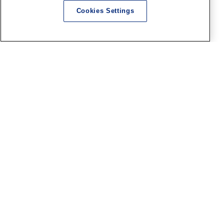
横浜SR
Cookies Settings
『ファレホ ペイントコンテス
ト7』in 横浜ショールーム！
お客様作品紹介 part29
2026.08.05
横浜SR
毎週日曜日恒例 横浜SR製作実
演！8月は「夏休みもホビーを
満喫！」特集！
2026.08.05