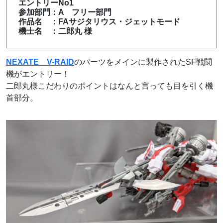
エントリーNo1
参加部門：A フリー部門
作品名 ：FAサジタリウス・ジェットモード
機士名 ：二郎丸 様
NEXATE V-RAID
のパーツをメインに製作されたSF戦闘
機がエントリー！
二郎丸様こだわりのポイントはなんと言っても目を引く機
首部分。