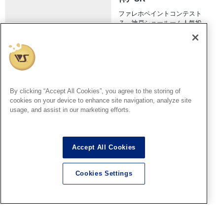
ファレホペイントコンテスト
７ 神戸ショールーム人気投
票の結果発表～!! その1
2026.08.10
By clicking “Accept All Cookies”, you agree to the storing of
福岡SR
cookies on your device to enhance site navigation, analyze site
usage, and assist in our marketing efforts.
ついに発売！SWS 1/32「 川崎
キ100 五式戦闘機 一型乙」
8/8(土)より大好評発売中！
2026.08.10
Accept All Cookies
Cookies Settings
HS秋葉原
HS秋葉原！『 ファレホペイン
トコンテスト7』結果発表最速