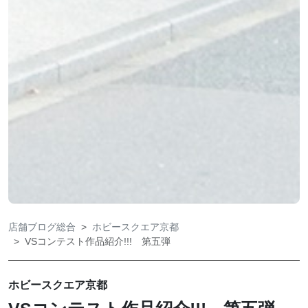
店舗ブログ総合
ホビースクエア京都
VSコンテスト作品紹介!!! 第五弾
ホビースクエア京都