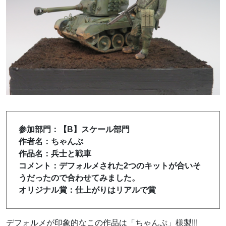
参加部門：【B】スケール部門
作者名：ちゃんぷ
作品名：兵士と戦車
コメント：デフォルメされた2つのキットが合いそ
うだったので合わせてみました。
オリジナル賞：仕上がりはリアルで賞
デフォルメが印象的なこの作品は「ちゃんぷ」様製!!!