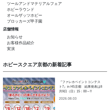
ツールアンドマテリアルフェア
ホビーラウンド
オールザッツホビー
ブロッカーズ甲子園
店舗情報
お知らせ
お客様作品紹介
実演
ホビースクエア京都の新着記事
『ファレホペイントコンテス
ト7』in HS京都 結果発表は8
月9日（日）15：00～!!
2026.08.03