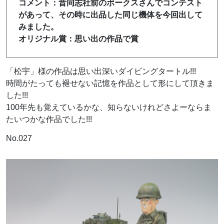
コメント：昔同志社前のボークスさんでコンテスト
があって、その時に出品した同じ機体を今回出して
みました。
オリジナル賞：思い出の作品で賞
「松宇」様の作品は思い出深いダイビングタートル!!!
時間がたっても褪せない記憶を作品として形にして頂きま
した!!!
100年先も覚えているかな、知らないけれどさよーならま
たいつかな作品でした!!!
No.027