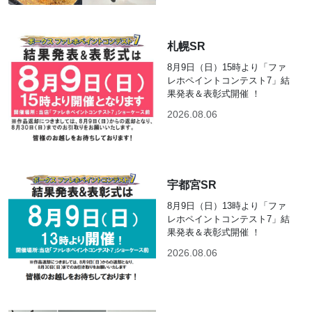
札幌SR
8月9日（日）15時より「ファ
レホペイントコンテスト7」結
果発表＆表彰式開催 ！
2026.08.06
宇都宮SR
8月9日（日）13時より「ファ
レホペイントコンテスト7」結
果発表＆表彰式開催 ！
2026.08.06