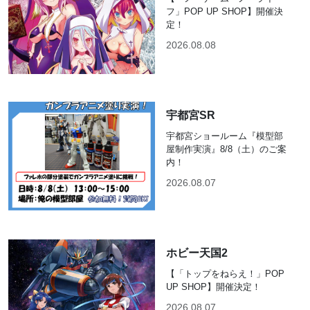
フ」POP UP SHOP】開催決
定！
2026.08.08
宇都宮SR
宇都宮ショールーム『模型部
屋制作実演』8/8（土）のご案
内！
2026.08.07
ホビー天国2
【「トップをねらえ！」POP
UP SHOP】開催決定！
2026.08.07