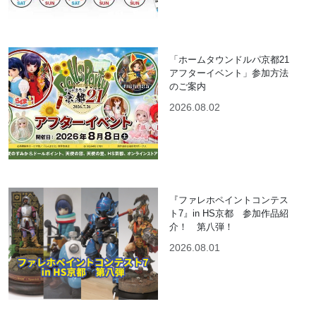
「ホームタウンドルパ京都21
アフターイベント」参加方法
のご案内
2026.08.02
『ファレホペイントコンテス
ト7』in HS京都 参加作品紹
介！ 第八弾！
2026.08.01