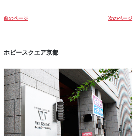
前のページ
次のページ
ホビースクエア京都