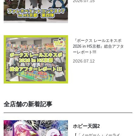
2026.07.15
『ボークス レールエキスポ
2026 in HS京都』総合アフタ
ーレポート!!!
2026.07.12
全店舗の新着記事
ホビー天国2
【「ノーゲーム・ノーライ