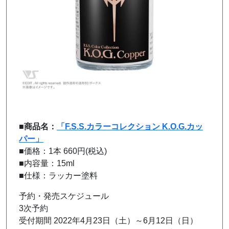
■
商品名：
「F.S.S.カラーコレクション K.O.G.カッ
パー」
■価格：1本 660円(税込)
■内容量：15ml
■仕様：ラッカー塗料
予約・発売スケジュール
3次予約
受付期間 2022年4月23日（
土
）～6月12日（
日
）