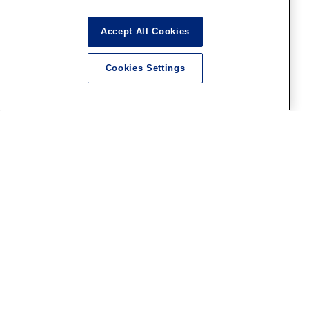
大阪SR
Accept All Cookies
「ファレホペイントコンテス
ト7」結果発表＆表彰式は8月9
日（日）13時から！
Cookies Settings
2026.08.08
宇都宮SR
宇都宮ショールーム『模型部
屋制作実演』8/8（土）のご案
内！
2026.08.07
ホビー天国2