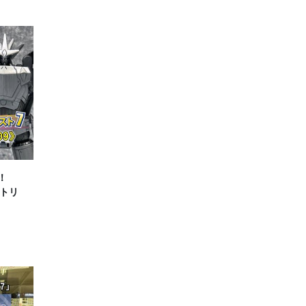
！
ントリ