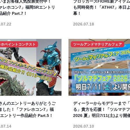
いまお客様人気投票受付中！
ブロッカーズFIORE新アイテム
ァレホコン7」福岡SRエントリ
も同時発売！「ATH47」本日
紹介 Part.7！
幕！
.07.22
2026.07.18
レホペイントコンテスト
ツールアンドマテリアルフェア
さんのエントリーありがとうご
ディーラーからモデラーまで「
ました！「ファレホコン7」福
る」貴方を応援！「ツルマテフ
エントリー作品紹介 Part.5！
2026 夏」明日7/11(土)より開
.07.14
2026.07.10