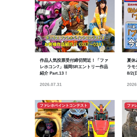
作品人気投票受付締切間近！「ファ
夏休
レホコン7」福岡SRエントリー作品
ラモ
紹介 Part.13！
8/2
2026.07.31
2026
ファレホペイントコンテスト
ファ