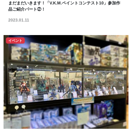
まだまだいきます！「V.K.M.ペイントコンテスト10」参加作
品ご紹介パート②！
2023.01.11
イベント