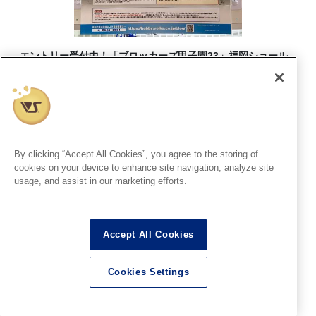
エントリー受付中！「ブロッカーズ甲子園23」福岡ショール
ームエントリー作品紹介パート①！
2022.02.26
イベント
By clicking “Accept All Cookies”, you agree to the storing of
cookies on your device to enhance site navigation, analyze site
usage, and assist in our marketing efforts.
Accept All Cookies
Cookies Settings