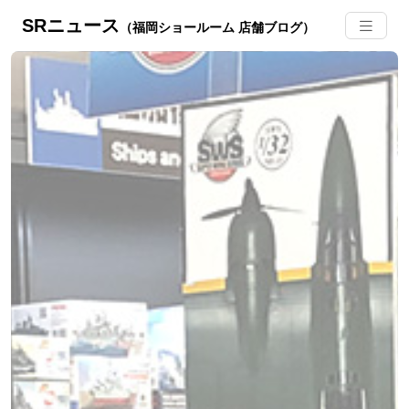
SRニュース
（福岡ショールーム 店舗ブログ）