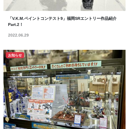
「V.K.M.ペイントコンテスト9」福岡SRエントリー作品紹介
Part.2！
2022.06.29
お知らせ