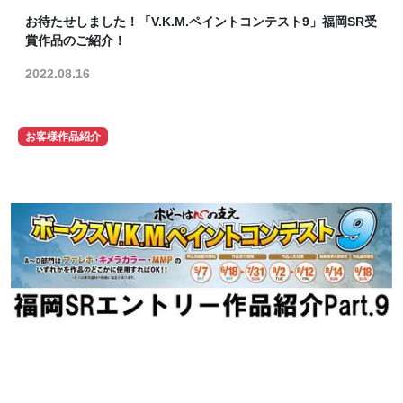
お待たせしました！「V.K.M.ペイントコンテスト9」福岡SR受
賞作品のご紹介！
2022.08.16
お客様作品紹介