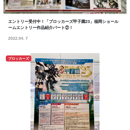
エントリー受付中！「ブロッカーズ甲子園23」福岡ショール
ームエントリー作品紹介パート②！
2022.04. 7
ブロッカーズ