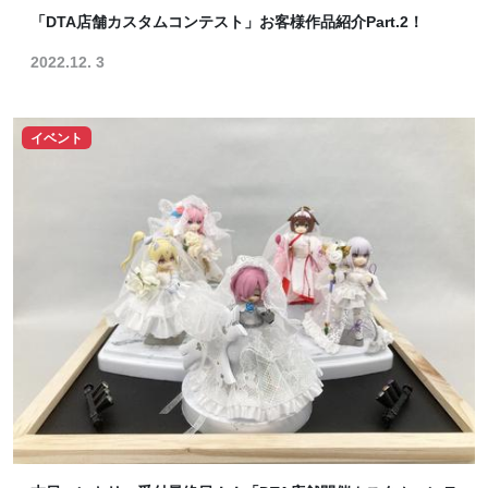
「DTA店舗カスタムコンテスト」お客様作品紹介Part.2！
2022.12. 3
イベント