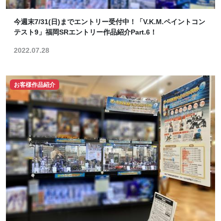
今週末7/31(日)までエントリー受付中！「V.K.M.ペイントコン
テスト9」福岡SRエントリー作品紹介Part.6！
2022.07.28
お客様作品紹介