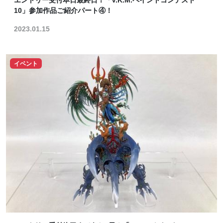
エントリー受付本日最終日！「V.K.M.ペイントコンテスト
10」参加作品ご紹介パート④！
2023.01.15
イベント