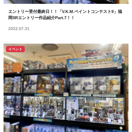
エントリー受付最終日！！「V.K.M.ペイントコンテスト9」福
岡SRエントリー作品紹介Part.7！！
2022.07.31
イベント