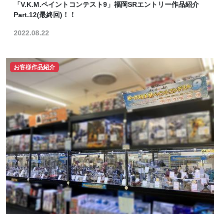
「V.K.M.ペイントコンテスト9」福岡SRエントリー作品紹介
Part.12(最終回)！！
2022.08.22
お客様作品紹介