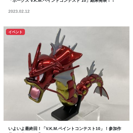
「ボークス V.K.M.ペイントコンテスト 10」結果発表！！
2023.02.12
イベント
いよいよ最終回！「V.K.M.ペイントコンテスト10」！参加作