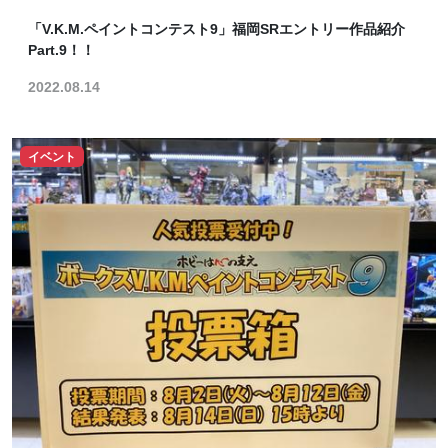
「V.K.M.ペイントコンテスト9」福岡SRエントリー作品紹介
Part.9！！
2022.08.14
イベント