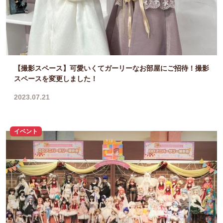
【撮影スペース】可愛いくてガーリーなお部屋にご招待！撮影
スペースを変更しました！
2023.07.21
イベント