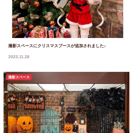
撮影スペースにクリスマスブースが追加されました♪
2023.11.28
撮影スペース