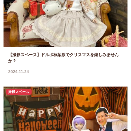
【撮影スペース】ドルポ秋葉原でクリスマスを楽しみません
か？
2024.11.24
撮影スペース