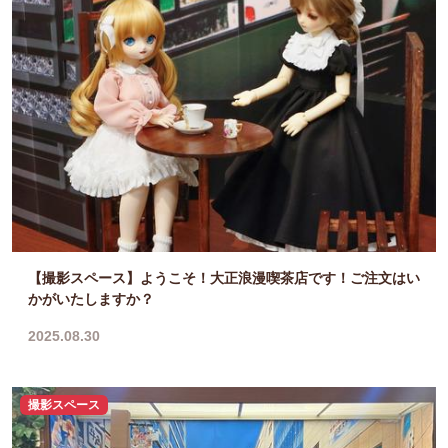
【撮影スペース】ようこそ！大正浪漫喫茶店です！ご注文はい
かがいたしますか？
2025.08.30
撮影スペース