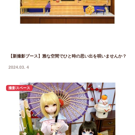
【新撮影ブース】雅な空間でひと時の思い出を唄いませんか？
2024.03. 4
撮影スペース