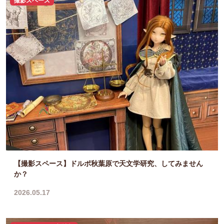
撮影スペース
【撮影スペース】ドルポ秋葉原で天文学研究、してみません
か？
2026.05.17