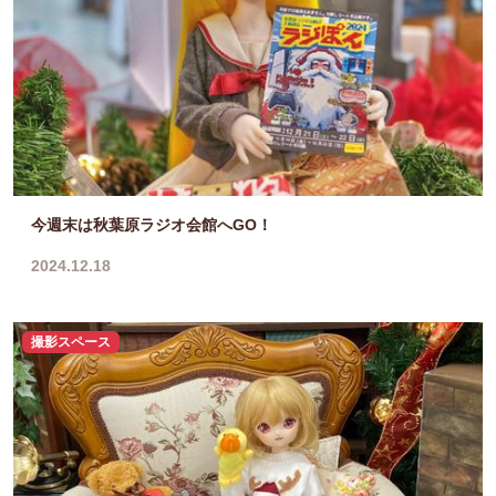
今週末は秋葉原ラジオ会館へGO！
2024.12.18
撮影スペース