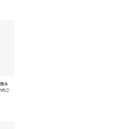
売キ
ツのご