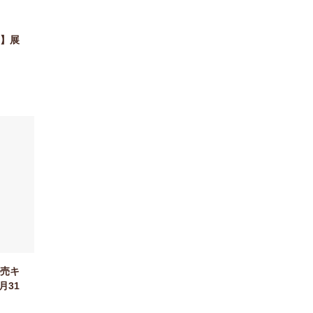
】展
売キ
月31