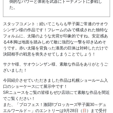
倒的なパワーと体術を武器にトーナメントに参戦し
た。
スタッフコメント：続いてこちらも甲子園ご常連のサオウ
シンザン様の作品です！フレームのみで構成された独特な
フォルムに、太陽のような光背が印象的ですね。安定感あ
る4本脚は地面を踏みしめて敵に強烈な一撃を叩き込めそ
うです。赤い太陽を背負った漆黒の巨体は対峙しただけで
決闘相手の戦意を喪失させてしまうことでしょう！
サクヤ様、サオウシンザン様、素敵な作品をありがとうご
ざいました！
今回紹介させていただきました作品は札幌ショールーム入
口のショーケースにて展示中です！
SRニュースをご覧の皆様もぜひ店頭にて素敵な作品を間近
でご覧ください！
また、「ブロフェス！激闘!!ブロッカーズ甲子園30～デュ
エルワールド～」のエントリーは9月28日（
日
）まで受付