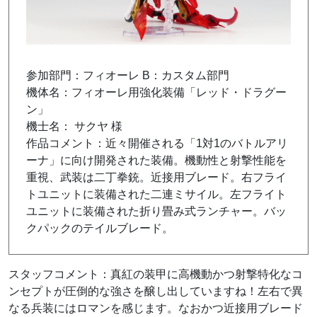
参加部門：フィオーレ B：カスタム部門
機体名：フィオーレ用強化装備「レッド・ドラグー
ン」
機士名： サクヤ 様
作品コメント：近々開催される「
1
対
1
のバトルアリ
ーナ」に向け開発された装備。機動性と射撃性能を
重視、武装は二丁拳銃。近接用ブレード。右フライ
トユニットに装備された二連ミサイル。左フライト
ユニットに装備された折り畳み式ランチャー。バッ
クパックのテイルブレード。
スタッフコメント：真紅の装甲に高機動かつ射撃特化なコ
ンセプトが圧倒的な強さを醸し出していますね！左右で異
なる兵装にはロマンを感じます。なおかつ近接用ブレード