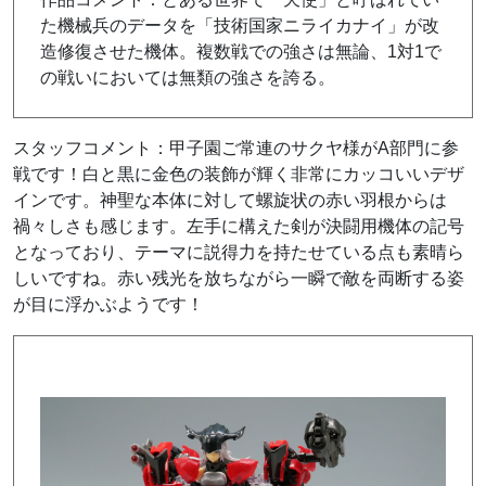
た機械兵のデータを「技術国家ニライカナイ」が改
造修復させた機体。複数戦での強さは無論、
1
対
1
で
の戦いにおいては無類の強さを誇る。
スタッフコメント：甲子園ご常連のサクヤ様がA部門に参
戦です！白と黒に金色の装飾が輝く非常にカッコいいデザ
インです。神聖な本体に対して螺旋状の赤い羽根からは
禍々しさも感じます。左手に構えた剣が決闘用機体の記号
となっており、テーマに説得力を持たせている点も素晴ら
しいですね。赤い残光を放ちながら一瞬で敵を両断する姿
が目に浮かぶようです！