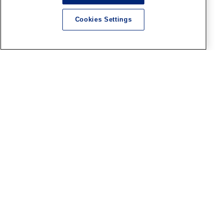
ト7』in 横浜ショールーム！
お客様作品紹介 part30
Cookies Settings
2026.08.05
横浜SR
『ファレホ ペイントコンテス
ト7』in 横浜ショールーム！
お客様作品紹介 part29
2026.08.05
記事内の価格表記は、掲載時点での消費税率に基づいた価格を表示して
います。
このコンテンツ内の情報、画像の二次使用及び無断引用は禁止いたしま