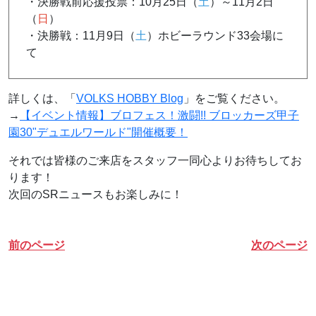
・決勝戦前応援投票：10月25日（
土
）～11月2日
（
日
）
・決勝戦：11月9日（
土
）ホビーラウンド33会場に
て
詳しくは、「
VOLKS HOBBY Blog
」をご覧ください。
→
【イベント情報】ブロフェス！激闘!! ブロッカーズ甲子
園30"デュエルワールド"開催概要！
それでは皆様のご来店をスタッフ一同心よりお待ちしてお
ります！
次回のSRニュースもお楽しみに！
前のページ
次のページ