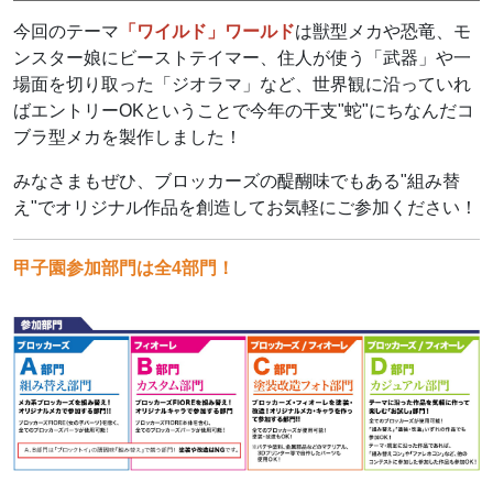
今回のテーマ
「ワイルド」ワールド
は獣型メカや恐竜、モ
ンスター娘にビーストテイマー、住人が使う「武器」や一
場面を切り取った「ジオラマ」など、世界観に沿っていれ
ばエントリーOKということで今年の干支"蛇"にちなんだコ
ブラ型メカを製作しました！
みなさまもぜひ、ブロッカーズの醍醐味でもある"組み替
え"でオリジナル作品を創造してお気軽にご参加ください！
甲子園参加部門は全4部門！