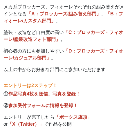
メカ系ブロッカーズ、フィオーレそれぞれの組み替えがメ
インとなる
「A：ブロッカーズ/組み替え部門」
、
「B：フ
ィオーレ/カスタム部門」
。
塗装・改造など自由度の高い
「C：ブロッカーズ・フィオ
ーレ/塗装改造フォト部門」
。
初心者の方にも参加しやすい
「D：ブロッカーズ・フィオ
ーレ/カジュアル部門」
。
以上の中からお好きな部門にご参加いただけます！
エントリーは2ステップ！
①
作品写真4枚を送信、写真を登録！
②
参加受付フォームに情報を登録！
エントリーが完了したら
「ボークス店頭」
or
「X（Twitter）」
で作品を公開！