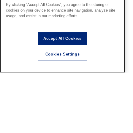
By clicking “Accept All Cookies”, you agree to the storing of
cookies on your device to enhance site navigation, analyze site
ホビー天国2
usage, and assist in our marketing efforts.
【ツール&マテリアルフェア】
プラモデル組み立て教室！第
２回の参加申し込み受付中で
Accept All Cookies
す！
2026.08.04
Cookies Settings
HS秋葉原
■HS秋葉原！ファレホペイン
トコンテスト7 結果発表＆表彰
式は8月9日の15時開催！！
2026.08.04