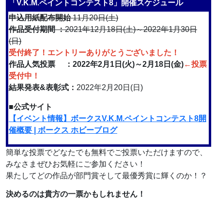
「V.K.M.ペイントコンテスト8」開催スケジュール
申込用紙配布開始
11月20日(土)
作品受付期間 ：
2021年12月18日(土)～2022年1月30日
(日)
受付終了！エントリーありがとうございました！
作品人気投票 ：2022年2月1日(火)～2月18日(金)
←投票
受付中！
結果発表&表彰式：
2022年2月20日(日)
■公式サイト
【イベント情報】ボークスV.K.M.ペイントコンテスト8開
催概要 | ボークス ホビーブログ
簡単な投票でどなたでも無料でご投票いただけますので、
みなさまぜひお気軽にご参加ください！
果たしてどの作品が部門賞そして最優秀賞に輝くのか！？
決めるのは貴方の一票かもしれません！