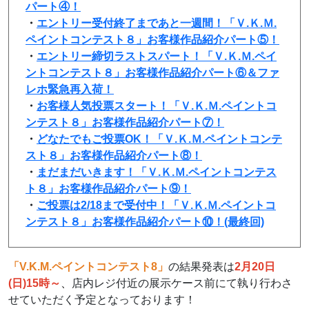
パート④！
・
エントリー受付終了まであと一週間！「Ｖ.Ｋ.Ｍ.
ペイントコンテスト８」お客様作品紹介パート⑤！
・
エントリー締切ラストスパート！「Ｖ.Ｋ.Ｍ.ペイ
ントコンテスト８」お客様作品紹介パート⑥＆ファ
レホ緊急再入荷！
・
お客様人気投票スタート！「Ｖ.Ｋ.Ｍ.ペイントコ
ンテスト８」お客様作品紹介パート⑦！
・
どなたでもご投票OK！「Ｖ.Ｋ.Ｍ.ペイントコンテ
スト８」お客様作品紹介パート⑧！
・
まだまだいきます！「Ｖ.Ｋ.Ｍ.ペイントコンテス
ト８」お客様作品紹介パート⑨！
・
ご投票は2/18まで受付中！「Ｖ.Ｋ.Ｍ.ペイントコ
ンテスト８」お客様作品紹介パート⑩！(最終回)
「V.K.M.ペイントコンテスト8」
の結果発表は
2月20日
(日)15時～
、
店内レジ付近の展示ケース前にて執り行わさ
せていただく予定となっております！