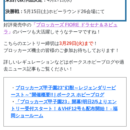
決勝戦：
5月15日(土)ホビーラウンド26会場にて
好評発売中の
「
ブロッカーズ FIORE ドラセナ＆ネビュ
ラ
」
のパーツも大活躍しそうなテーマですね！
こちらのエントリー締切は
3月29日(火)まで
！
ブロッカーズ機士の皆様のご参加お待ちしております！
詳しいレギュレーションなどはボークスホビーブログや過
去ニュース記事もご覧ください！
・
ブロッカーズ甲子園23"幻獣～レジェンダリービ
ースト～"開催概要!! | ボークス ホビーブログ
・
「ブロッカーズ甲子園23」開幕!明日2/5よりエン
トリー受付スタート！＆VHF12号も配布開始！ - 福
岡ショールーム