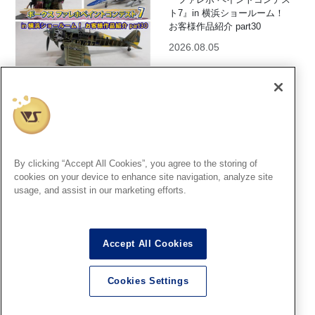
ト7』in 横浜ショールーム！
お客様作品紹介 part30
2026.08.05
横浜SR
『ファレホ ペイントコンテス
ト7』in 横浜ショールーム！
By clicking “Accept All Cookies”, you agree to the storing of
お客様作品紹介 part29
cookies on your device to enhance site navigation, analyze site
2026.08.05
usage, and assist in our marketing efforts.
Accept All Cookies
横浜SR
毎週日曜日恒例 横浜SR製作実
Cookies Settings
演！8月は「夏休みもホビーを
満喫！」特集！